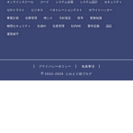
オンラインスクール
コード
システム企画
システム設計
セキュリティ
ゼロトラスト
ビジネス
ペネトレーションテスト
ホワイトハッカー
事業計画
在庫管理
情シス
方針策定
暗号
業務知識
物理セキュリティ
生成AI
生産管理
社内SE
要件定義
認証
運用保守
プライバシーポリシー
免責事項
2022–2026 にわとり頭ブログ