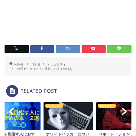
HOME
IT全般
セキュリティ
物理セキュリティの理解におすすめの本
RELATED POST
般
セキュリティ
セキュリティ
ISOを目指す人におす
ホワイトハッカーについ
ペネトレーションテ