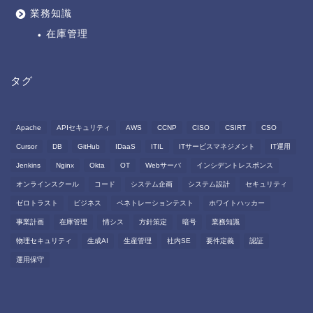
業務知識
在庫管理
タグ
Apache
APIセキュリティ
AWS
CCNP
CISO
CSIRT
CSO
Cursor
DB
GitHub
IDaaS
ITIL
ITサービスマネジメント
IT運用
Jenkins
Nginx
Okta
OT
Webサーバ
インシデントレスポンス
オンラインスクール
コード
システム企画
システム設計
セキュリティ
ゼロトラスト
ビジネス
ペネトレーションテスト
ホワイトハッカー
事業計画
在庫管理
情シス
方針策定
暗号
業務知識
物理セキュリティ
生成AI
生産管理
社内SE
要件定義
認証
運用保守