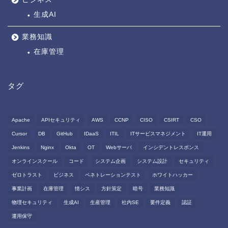
生成AI
業務知識
在庫管理
タグ
Apache
APIセキュリティ
AWS
CCNP
CISO
CSIRT
CSO
Cursor
DB
GitHub
IDaaS
ITIL
ITサービスマネジメント
IT運用
Jenkins
Nginx
Okta
OT
Webサーバ
インシデントレスポンス
オンラインスクール
コード
システム企画
システム設計
セキュリティ
ゼロトラスト
ビジネス
ペネトレーションテスト
ホワイトハッカー
事業計画
在庫管理
情シス
方針策定
暗号
業務知識
物理セキュリティ
生成AI
生産管理
社内SE
要件定義
認証
運用保守