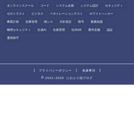
オンラインスクール
コード
システム企画
システム設計
セキュリティ
ゼロトラスト
ビジネス
ペネトレーションテスト
ホワイトハッカー
事業計画
在庫管理
情シス
方針策定
暗号
業務知識
物理セキュリティ
生成AI
生産管理
社内SE
要件定義
認証
運用保守
プライバシーポリシー
免責事項
2022–2026 にわとり頭ブログ