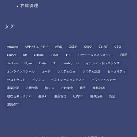
在庫管理
タグ
Apache
APIセキュリティ
AWS
CCNP
CISO
CSIRT
CSO
Cursor
DB
GitHub
IDaaS
ITIL
ITサービスマネジメント
IT運用
Jenkins
Nginx
Okta
OT
Webサーバ
インシデントレスポンス
オンラインスクール
コード
システム企画
システム設計
セキュリティ
ゼロトラスト
ビジネス
ペネトレーションテスト
ホワイトハッカー
事業計画
在庫管理
情シス
方針策定
暗号
業務知識
物理セキュリティ
生成AI
生産管理
社内SE
要件定義
認証
運用保守