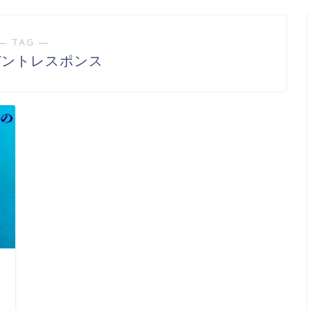
― TAG ―
デントレスポンス