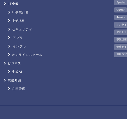
Apache
IT全般
Cursor
IT事業計画
Jenkins
社内SE
オンライ
セキュリティ
ゼロトラ
アプリ
事業計画
インフラ
物理セキ
運用保守
オンラインスクール
ビジネス
生成AI
業務知識
在庫管理